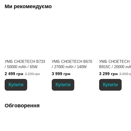
Ми рекомендуємо
УМБ CHOETECH B733
УМБ CHOETECH B670
УМБ CHOETECH
/ 50000 mAh / 65W
/ 27000 mAh / 140W
B815C / 20000 mA
130W
2 499 грн
3 999 грн
3 299 грн
3 299 грн
3 999 г
Купити
Купити
Купити
Обговорення