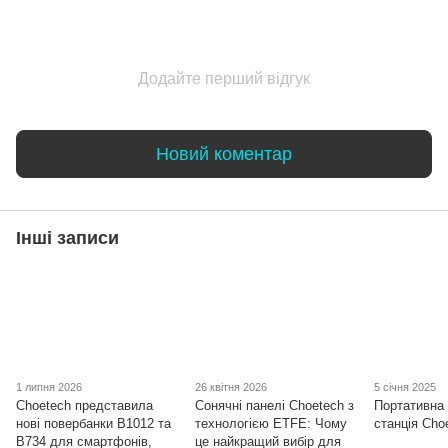
Додайте перший відгук
Новий коментар
Інші записи
1 липня 2026
26 квітня 2026
5 січня 2025
Choetech представила
Сонячні панелі Choetech з
Портативна
нові повербанки B1012 та
технологією ETFE: Чому
станція Cho
B734 для смартфонів,
це найкращий вибір для