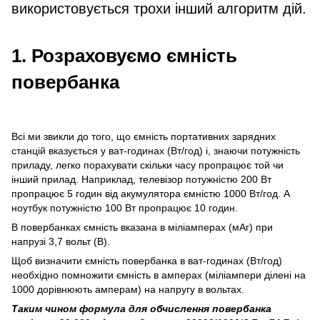
використовується трохи інший алгоритм дій.
1. Розраховуємо ємність
повербанка
Всі ми звикли до того, що ємність портативних зарядних
станцій вказується у ват-годинах (Вт/год) і, знаючи потужність
приладу, легко порахувати скільки часу пропрацює той чи
інший прилад. Наприклад, телевізор потужністю 200 Вт
пропрацює 5 годин від акумулятора ємністю 1000 Вт/год. А
ноутбук потужністю 100 Вт пропрацює 10 годин.
В повербанках ємність вказана в міліамперах (мАг) при
напрузі 3,7 вольт (В).
Щоб визначити ємність повербанка в ват-годинах (Вт/год)
необхідно помножити ємність в амперах (міліампери ділені на
1000 дорівнюють амперам) на напругу в вольтах.
Таким чином формула для обчислення повербанка