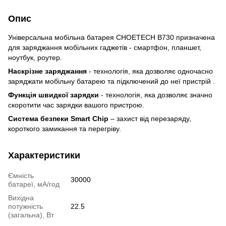
Опис
Універсальна мобільна батарея CHOETECH B730 призначена
для заряджання мобільних гаджетів - смартфон, планшет,
ноутбук, роутер.
Наскрізне заряджання
-
технологія, яка
дозволяє одночасно
заряджати мобільну батарею та підключений до неї пристрій
.
Функція швидкої зарядки
-
технологія, яка дозволяє значно
скоротити час зарядки вашого пристрою.
Система безпеки Smart Chip
– захист від перезаряду,
короткого замикання та перегріву.
Характеристики
Ємність
30000
батареї, мА/год
Вихідна
потужність
22.5
(загальна), Вт