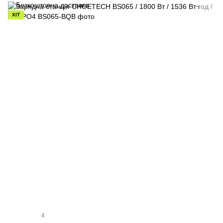
ХІТ
4